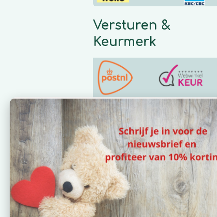
m
Versturen &
Keurmerk