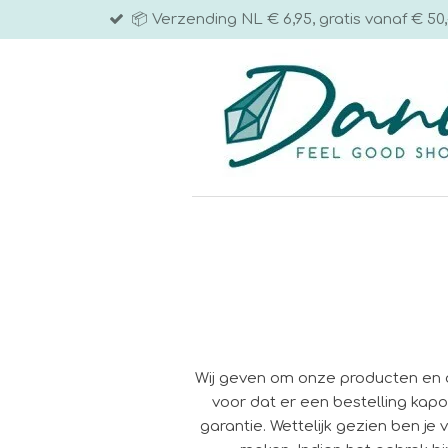
📦 Verzending NL € 6,95, gratis vanaf € 50,
Ga
direct
naar
de
hoofdinhoud
Wij geven om onze producten en d
voor dat er een bestelling kapo
garantie. Wettelijk gezien ben j