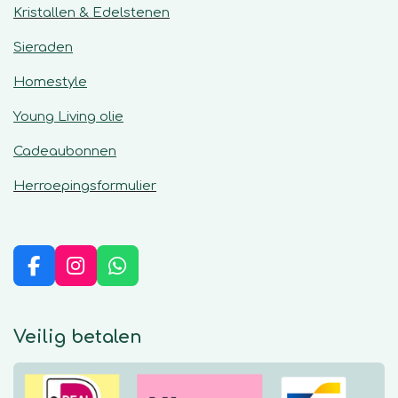
Kristallen & Edelstenen
Sieraden
Homestyle
Young Living olie
Cadeaubonnen
Herroepingsformulier
F
I
W
a
n
h
c
s
a
e
t
t
Veilig betalen
b
a
s
o
g
A
o
r
p