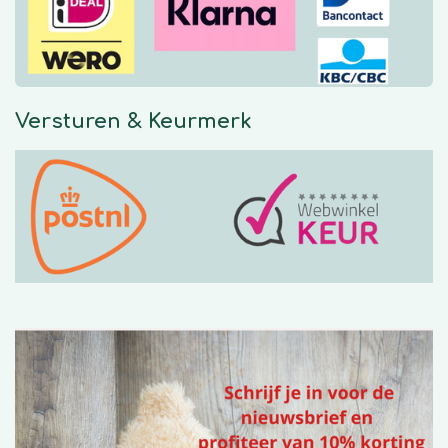
k
a
p
m
Versturen & Keurmerk