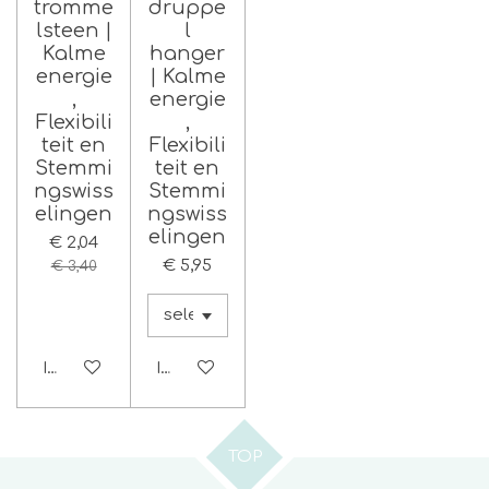
tromme
druppe
lsteen |
l
Kalme
hanger
energie
| Kalme
,
energie
Flexibili
,
teit en
Flexibili
Stemmi
teit en
ngswiss
Stemmi
elingen
ngswiss
elingen
€ 2,04
€ 5,95
€ 3,40
In winkelwagen
In winkelwagen
TOP