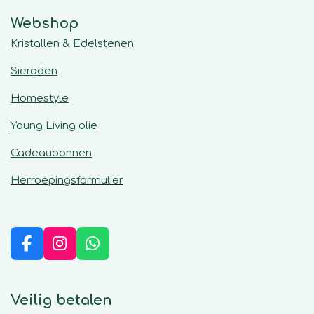
Webshop
Kristallen & Edelstenen
Sieraden
Homestyle
Young Living olie
Cadeaubonnen
Herroepingsformulier
F
I
W
a
n
h
c
s
a
e
t
t
Veilig betalen
b
a
s