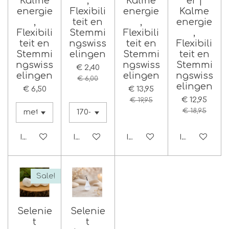
Kalme
,
Kalme
er |
energie
Flexibili
energie
Kalme
,
teit en
,
energie
Flexibili
Stemmi
Flexibili
,
teit en
ngswiss
teit en
Flexibili
Stemmi
elingen
Stemmi
teit en
ngswiss
ngswiss
Stemmi
€ 2,40
elingen
elingen
ngswiss
€ 6,00
elingen
€ 6,50
€ 13,95
€ 12,95
€ 19,95
€ 18,95
In winkelwagen
In winkelwagen
In winkelwagen
In winkelwag
Sale!
Selenie
Selenie
t
t