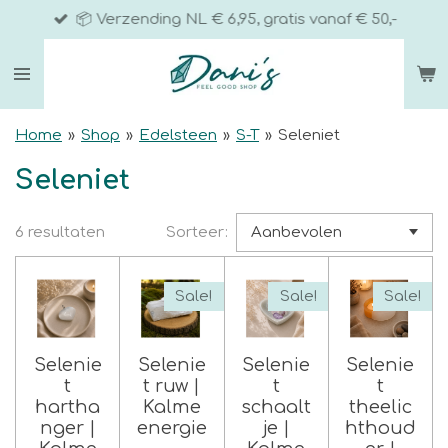
📦 Verzending NL € 6,95, gratis vanaf € 50,-
Ga
direct
naar
de
hoofdinhoud
Home
»
Shop
»
Edelsteen
»
S-T
»
Seleniet
Seleniet
6 resultaten
Sorteer:
Sale!
Sale!
Sale!
Selenie
Selenie
Selenie
Selenie
t
t ruw |
t
t
hartha
Kalme
schaalt
theelic
nger |
energie
je |
hthoud