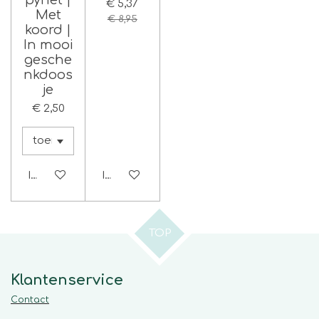
pyriet |
€ 5,37
Met
€ 8,95
koord |
In mooi
gesche
nkdoos
je
€ 2,50
In winkelwagen
In winkelwagen
TOP
Klantenservice
Contact