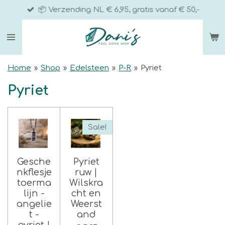
📦 Verzending NL € 6,95, gratis vanaf € 50,-
Ga
direct
naar
de
hoofdinhoud
Home
»
Shop
»
Edelsteen
»
P-R
»
Pyriet
Pyriet
Sale!
Gesche
Pyriet
nkflesje
ruw |
toerma
Wilskra
lijn -
cht en
angelie
Weerst
t -
and