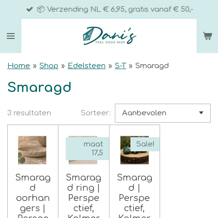
📦 Verzending NL € 6,95, gratis vanaf € 50,-
Ga
direct
naar
de
hoofdinhoud
Home
»
Shop
»
Edelsteen
»
S-T
»
Smaragd
Smaragd
3 resultaten
Sorteer:
maat
Sale!
17,5
Smarag
Smarag
Smarag
d
d ring |
d |
oorhan
Perspe
Perspe
gers |
ctief,
ctief,