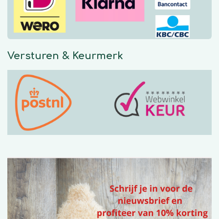
k
a
p
m
Versturen & Keurmerk