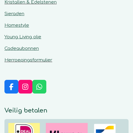
Kristallen & Edelstenen
Sieraden
Homestyle
Young Living olie
Cadeaubonnen
Herroepingsformulier
F
I
W
a
n
h
c
s
a
e
t
t
Veilig betalen
b
a
s
o
g
A
o
r
p