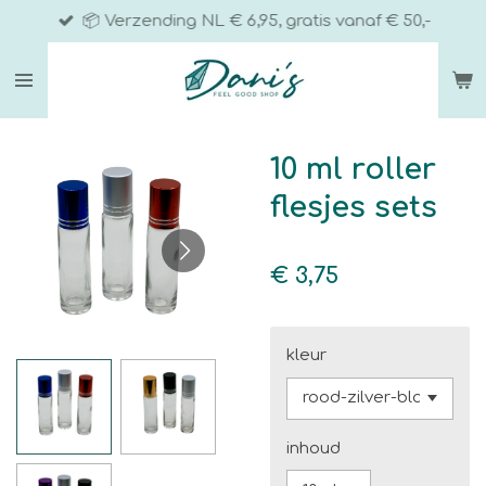
📦 Verzending NL € 6,95, gratis vanaf € 50,-
Ga
direct
naar
de
hoofdinhoud
10 ml roller
flesjes sets
€ 3,75
kleur
inhoud