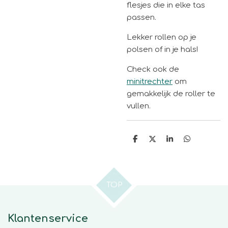
flesjes die in elke tas
passen.
Lekker rollen op je
polsen of in je hals!
Check ook de
minitrechter
om
gemakkelijk de roller te
vullen.
D
D
S
D
e
e
h
e
l
e
a
l
e
l
r
e
n
e
n
TOP
Klantenservice