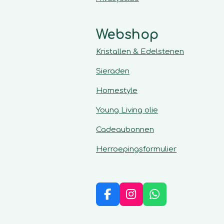
Webshop
Kristallen & Edelstenen
Sieraden
Homestyle
Young Living olie
Cadeaubonnen
Herroepingsformulier
F
I
W
a
n
h
c
s
a