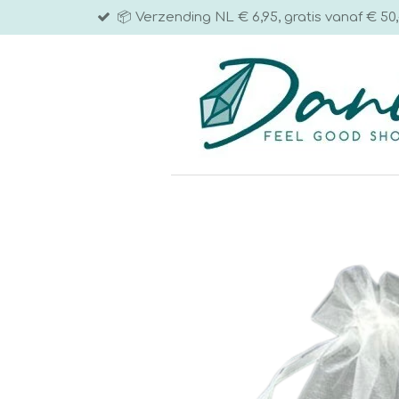
📦 Verzending NL € 6,95, gratis vanaf € 50,
Ga
direct
naar
de
hoofdinhoud