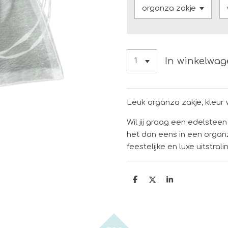
In winkelwa
Leuk organza zakje, kleur w
Wil jij graag een edelste
het dan eens in een organ
feestelijke en luxe uitstrali
D
D
S
e
e
h
l
e
a
e
l
r
n
e