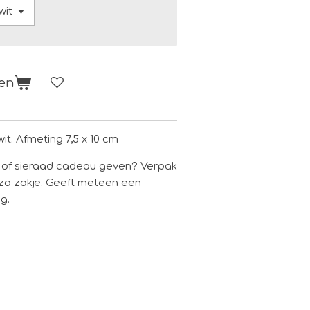
gen
it. Afmeting 7,5 x 10 cm
en of sieraad cadeau geven? Verpak
za zakje. Geeft meteen een
ng.