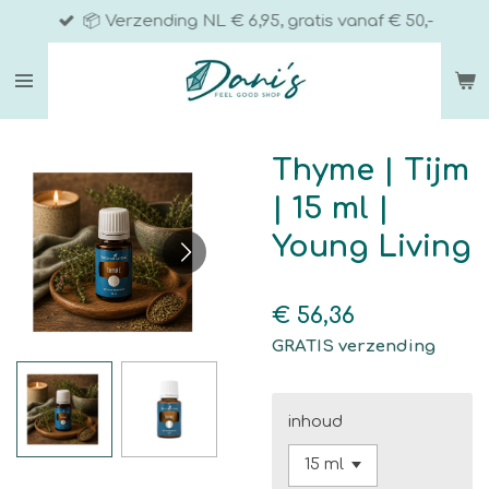
📦 Verzending NL € 6,95, gratis vanaf € 50,-
Ga
direct
naar
de
hoofdinhoud
Thyme | Tijm
| 15 ml |
Young Living
€ 56,36
GRATIS verzending
inhoud