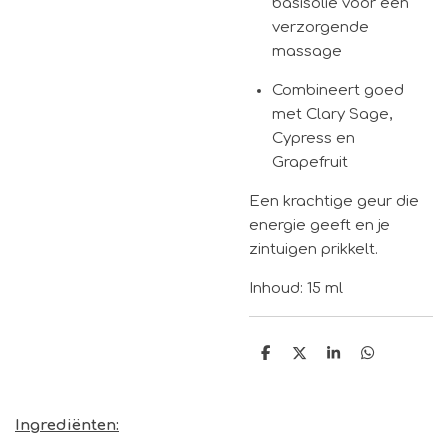
basisolie voor een
verzorgende
massage
Combineert goed
met Clary Sage,
Cypress en
Grapefruit
Een krachtige geur die
energie geeft en je
zintuigen prikkelt.
Inhoud: 15 ml
D
D
S
D
e
e
h
e
l
e
a
l
e
l
r
e
n
e
n
Ingrediënten: