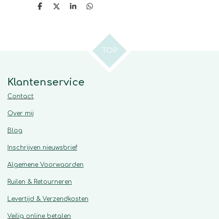
D
D
S
D
e
e
h
e
l
e
a
l
e
l
r
e
n
e
n
TOP
Klantenservice
Contact
Over mij
Blog
Inschrijven nieuwsbrief
Algemene
Voorwaarden
Ruilen & Retourneren
Levertijd & Verzendkosten
Veilig online betalen