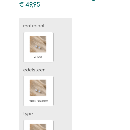
€ 49,95
materiaal
zilver
edelsteen
maansteen
type