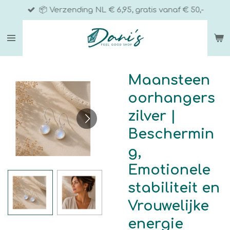
📦 Verzending NL € 6,95, gratis vanaf € 50,-
Ga
direct
naar
de
hoofdinhoud
Maansteen
oorhangers
zilver |
Beschermin
g,
Emotionele
stabiliteit en
Vrouwelijke
energie