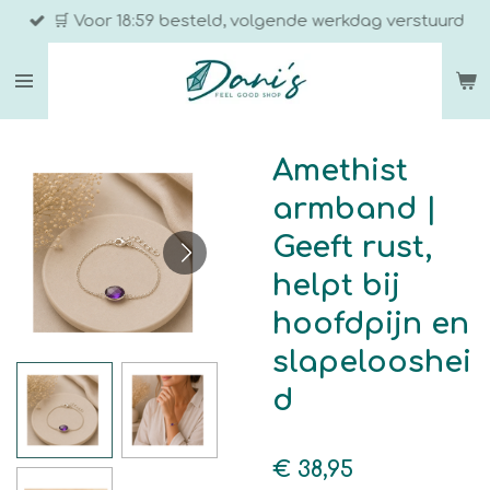
🛒 Voor 18:59 besteld, volgende werkdag verstuurd
Ga
direct
naar
de
hoofdinhoud
Amethist
armband |
Geeft rust,
helpt bij
hoofdpijn en
slapelooshei
d
€ 38,95