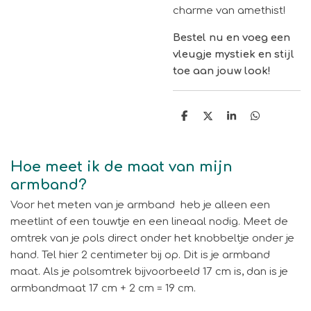
charme van amethist!
Bestel nu en voeg een
vleugje mystiek en stijl
toe aan jouw look!
D
D
S
D
e
e
h
e
l
e
a
l
e
l
r
e
n
e
n
Hoe meet ik de maat van mijn
armband?
Voor het meten van je armband
heb je alleen een
meetlint of een touwtje en een lineaal nodig. Meet de
omtrek van je pols direct onder het knobbeltje onder je
hand. Tel hier 2 centimeter bij op. Dit is je armband
maat. Als je polsomtrek bijvoorbeeld 17 cm is, dan is je
armbandmaat 17 cm + 2 cm = 19 cm.