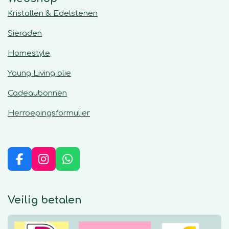
Kristallen & Edelstenen
Sieraden
Homestyle
Young Living olie
Cadeaubonnen
Herroepingsformulier
F
I
W
a
n
h
c
s
a
e
t
t
Veilig betalen
b
a
s
o
g
A