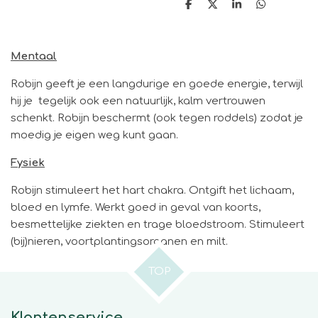
D
D
S
D
e
e
h
e
l
e
a
l
e
l
r
e
n
e
n
Mentaal
Robijn geeft je een langdurige en goede energie, terwijl
hij je tegelijk ook een natuurlijk, kalm vertrouwen
schenkt. Robijn beschermt (ook tegen roddels) zodat je
moedig je eigen weg kunt gaan.
Fysiek
Robijn stimuleert het hart chakra. Ontgift het lichaam,
bloed en lymfe. Werkt goed in geval van koorts,
besmettelijke ziekten en trage bloedstroom. Stimuleert
(bij)nieren, voortplantingsorganen en milt.
TOP
Klantenservice