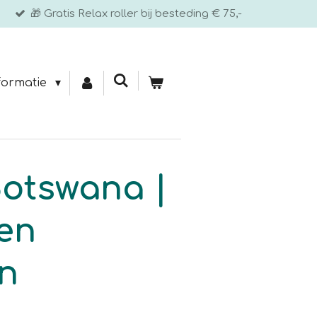
🎁 Gratis Relax roller bij besteding € 75,-
formatie
Botswana |
en
n