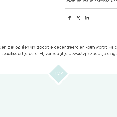
vorm en kleur afwijken va
D
D
S
e
e
h
l
e
a
e
l
r
n
e
 en ziel op één lijn, zodat je gecentreerd en kalm wordt. Hij 
abiliseert je aura. Hij verhoogt je bewustzijn zodat je ding
TOP