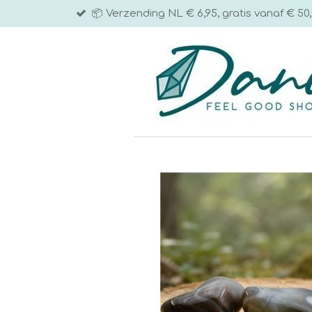
📦 Verzending NL € 6,95, gratis vanaf € 50,
Ga
direct
naar
de
hoofdinhoud