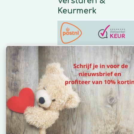
Versturen &
Keurmerk
Wil jij geen acties en speciale
aanbiedingen missen? Schrijf