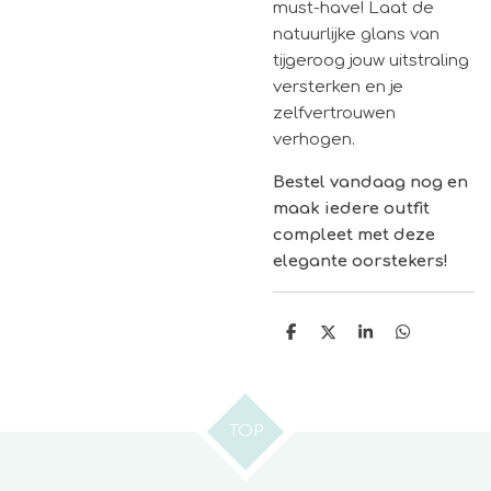
must-have! Laat de
natuurlijke glans van
tijgeroog jouw uitstraling
versterken en je
zelfvertrouwen
verhogen.
Bestel vandaag nog en
maak iedere outfit
compleet met deze
elegante oorstekers!
D
D
S
D
e
e
h
e
l
e
a
l
e
l
r
e
n
e
n
TOP