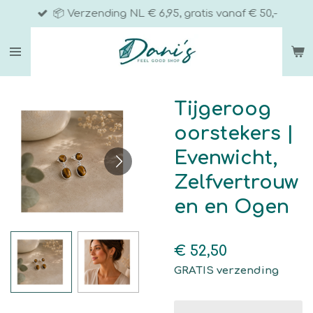
📦 Verzending NL € 6,95, gratis vanaf € 50,-
Ga
direct
naar
de
hoofdinhoud
Tijgeroog
oorstekers |
Evenwicht,
Zelfvertrouw
en en Ogen
€ 52,50
GRATIS verzending