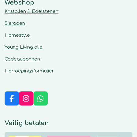
Webshop
Kristallen & Edelstenen
Sieraden
Homestyle
Young Living olie
Cadeaubonnen
Herroepingsformulier
F
I
W
a
n
h
c
s
a
e
t
t
Veilig betalen
b
a
s
o
g
A