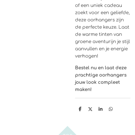
of een uniek cadeau
zoekt voor een geliefde,
deze oorhangers zijn
de perfecte keuze. Laat
de warme tinten van
groene aventurijn je stijl
aanvullen en je energie
verhogen!
Bestel nu en laat deze
prachtige oorhangers
jouw look compleet
maken!
D
D
S
D
e
e
h
e
l
e
a
l
e
l
r
e
n
e
n