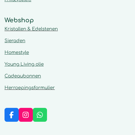
Webshop
Kristallen & Edelstenen
Sieraden
Homestyle
Young Living olie
Cadeaubonnen
Herroepingsformulier
F
I
W
a
n
h
c
s
a