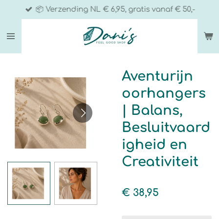
📦 Verzending NL € 6,95, gratis vanaf € 50,-
Ga
direct
naar
de
hoofdinhoud
Aventurijn
oorhangers
| Balans,
Besluitvaard
igheid en
Creativiteit
€ 38,95