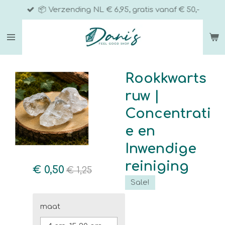
📦 Verzending NL € 6,95, gratis vanaf € 50,-
Ga
direct
naar
de
hoofdinhoud
Rookkwarts
ruw |
Concentrati
e en
Inwendige
reiniging
€ 0,50
€ 1,25
Sale!
maat