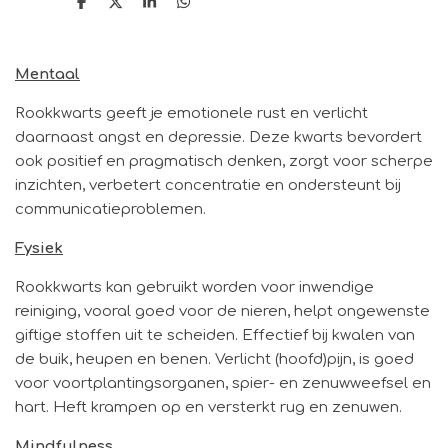
D
D
S
D
e
e
h
e
l
e
a
l
e
l
r
e
n
e
n
Mentaal
Rookkwarts geeft je emotionele rust en verlicht
daarnaast angst en depressie. Deze kwarts bevordert
ook positief en pragmatisch denken, zorgt voor scherpe
inzichten, verbetert concentratie en ondersteunt bij
communicatieproblemen.
Fysiek
Rookkwarts kan gebruikt worden voor inwendige
reiniging, vooral goed voor de nieren, helpt ongewenste
giftige stoffen uit te scheiden. Effectief bij kwalen van
de buik, heupen en benen. Verlicht (hoofd)pijn, is goed
voor voortplantingsorganen, spier- en zenuwweefsel en
hart. Heft krampen op en versterkt rug en zenuwen.
Mindfulness