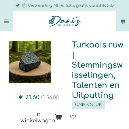
📦 Verzending NL € 6,95, gratis vanaf € 50,-
Ga
direct
naar
de
hoofdinhoud
Turkoois ruw
|
Stemmingsw
isselingen,
Talenten en
Uitputting
€ 21,60
€ 36,00
UNIEK STUK
In
winkelwagen