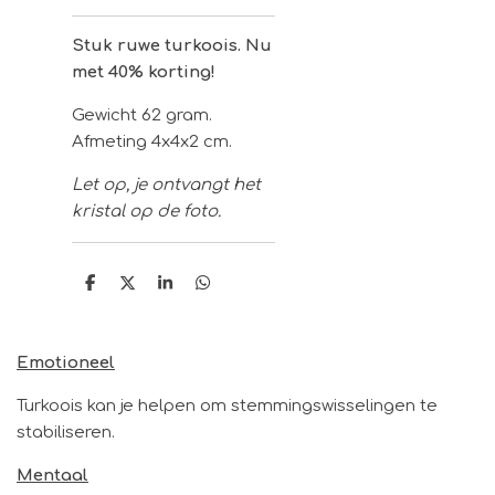
Stuk ruwe turkoois. Nu
met 40% korting!
Gewicht 62 gram.
Afmeting 4x4x2 cm.
Let op, je ontvangt het
kristal op de foto.
D
D
S
D
e
e
h
e
l
e
a
l
e
l
r
e
n
e
n
Emotioneel
Turkoois kan je helpen om stemmingswisselingen te
stabiliseren.
Mentaal