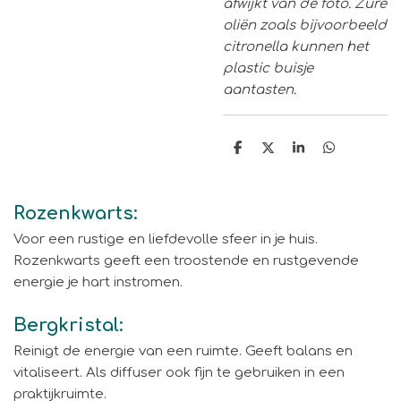
afwijkt van de foto. Zure
oliën zoals bijvoorbeeld
citronella kunnen het
plastic buisje
aantasten.
D
D
S
D
e
e
h
e
l
e
a
l
e
l
r
e
n
e
n
Rozenkwarts:
Voor een rustige en liefdevolle sfeer in je huis.
Rozenkwarts geeft een troostende en rustgevende
energie je hart instromen.
Bergkristal:
Reinigt de energie van een ruimte. Geeft balans en
vitaliseert. Als diffuser ook fijn te gebruiken in een
praktijkruimte.