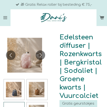
🎁 Gratis Relax roller bij besteding € 75,-
Ga
direct
naar
de
hoofdinhoud
Edelsteen
diffuser |
Rozenkwarts
| Bergkristal
| Sodaliet |
Groene
kwarts |
Vuurcalciet
Gratis geurstokjes