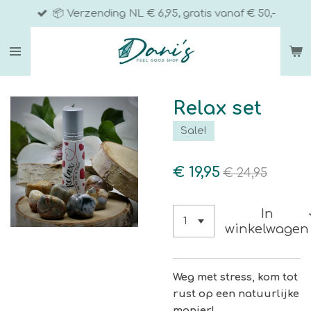
📦 Verzending NL € 6,95, gratis vanaf € 50,-
Ga
direct
naar
de
hoofdinhoud
Relax set
Sale!
€ 19,95
€ 24,95
In
winkelwagen
Weg met stress, kom tot
rust op een natuurlijke
manier!