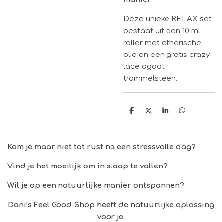
Deze unieke RELAX set
bestaat uit een 10 ml
roller met etherische
olie en een gratis crazy
lace agaat
trommelsteen.
D
D
S
D
e
e
h
e
l
e
a
l
e
l
r
e
n
e
n
Kom je maar niet tot rust na een stressvolle dag?
Vind je het moeilijk om in slaap te vallen?
Wil je op een natuurlijke manier ontspannen?
Dani’s Feel Good Shop heeft de natuurlijke oplossing
voor je.