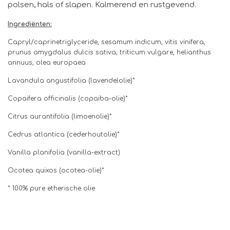
polsen, hals of slapen. Kalmerend en rustgevend.
Ingrediënten:
Capryl/caprinetriglyceride, sesamum indicum, vitis vinifera,
prunus amygdalus dulcis sativa, triticum vulgare, helianthus
annuus, olea europaea
Lavandula angustifolia
(lavendelolie)*
Copaifera officinalis (copaiba-olie)*
Citrus aurantifolia (limoenolie)*
Cedrus atlantica (cederhoutolie)*
Vanilla planifolia (vanilla-extract)
Ocotea quixos (ocotea-olie)*
* 100% pure etherische olie