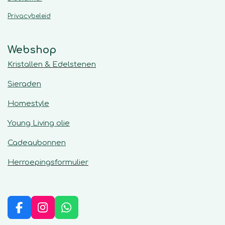
Privacybeleid
Webshop
Kristallen & Edelstenen
Sieraden
Homestyle
Young Living olie
Cadeaubonnen
Herroepingsformulier
F
I
W
a
n
h