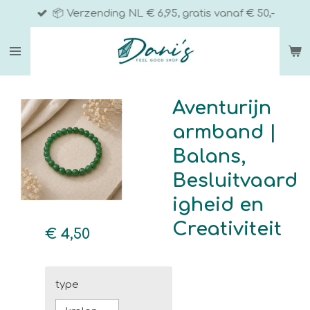
📦 Verzending NL € 6,95, gratis vanaf € 50,-
Ga
direct
naar
de
hoofdinhoud
Aventurijn
armband |
Balans,
Besluitvaard
igheid en
Creativiteit
€ 4,50
type