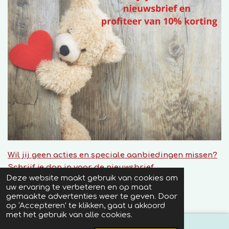
Wil jij geen acties en speciale aanbiedingen missen?
Schrijf je dan in voor de nieuwsbrief.
Deze website maakt gebruik van cookies om
×
© 2020 Dani's Feel Good Shop
uw ervaring te verbeteren en op maat
Powered by
JouwWeb
gemaakte advertenties weer te geven. Door
op ‘Accepteren’ te klikken, gaat u akkoord
met het gebruik van alle cookies.