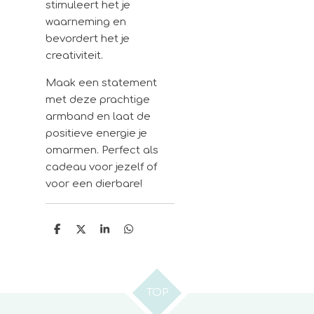
stimuleert het je
waarneming en
bevordert het je
creativiteit.
Maak een statement
met deze prachtige
armband en laat de
positieve energie je
omarmen. Perfect als
cadeau voor jezelf of
voor een dierbare!
D
D
S
D
e
e
h
e
l
e
a
l
e
l
r
e
n
e
n
TOP