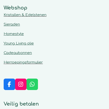
Webshop
Kristallen & Edelstenen
Sieraden
Homestyle
Young Living olie
Cadeaubonnen
Herroepingsformulier
F
I
W
a
n
h
c
s
a
e
t
t
Veilig betalen
b
a
s