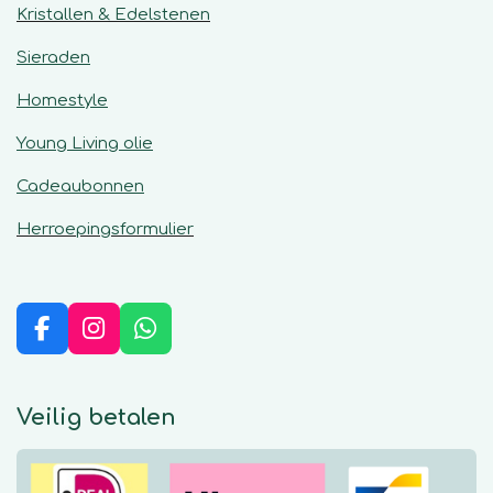
Kristallen & Edelstenen
Sieraden
Homestyle
Young Living olie
Cadeaubonnen
Herroepingsformulier
F
I
W
a
n
h
c
s
a
e
t
t
Veilig betalen
b
a
s
o
g
A
o
r
p