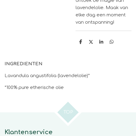
ontdek de magie van
lavendelolie. Maak van
elke dag een moment
van ontspanning!
D
D
S
D
e
e
h
e
l
e
a
l
e
l
r
e
n
e
n
INGREDIENTEN
Lavandula angustifolia (lavendelolie)*
*100% pure etherische olie
TOP
Klantenservice