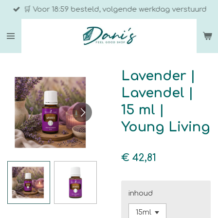
🛒 Voor 18:59 besteld, volgende werkdag verstuurd
Ga
direct
naar
de
hoofdinhoud
Lavender |
Lavendel |
15 ml |
Young Living
€ 42,81
inhoud