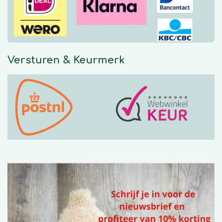
k
a
p
m
Versturen & Keurmerk