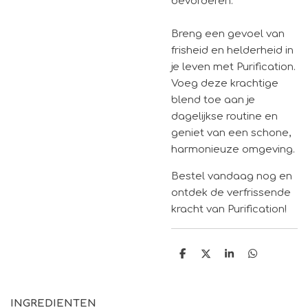
bevorderen.
Breng een gevoel van
frisheid en helderheid in
je leven met Purification.
Voeg deze krachtige
blend toe aan je
dagelijkse routine en
geniet van een schone,
harmonieuze omgeving.
Bestel vandaag nog en
ontdek de verfrissende
kracht van Purification!
D
D
S
D
e
e
h
e
l
e
a
l
e
l
r
e
n
e
n
INGREDIENTEN