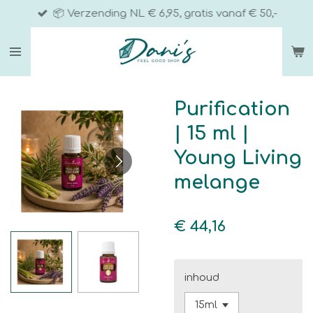
📦 Verzending NL € 6,95, gratis vanaf € 50,-
Ga
direct
naar
de
hoofdinhoud
Purification
| 15 ml |
Young Living
melange
€ 44,16
inhoud